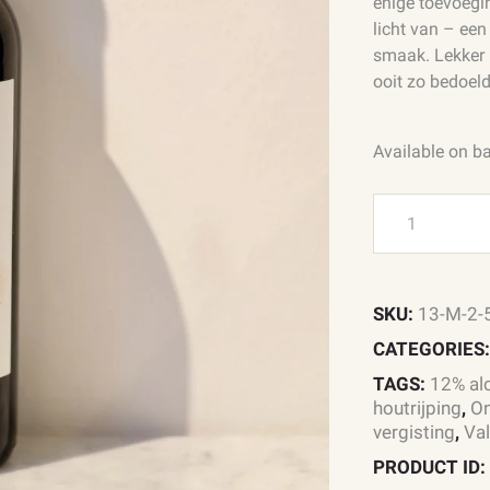
enige toevoegin
licht van – een
smaak. Lekker r
ooit zo bedoel
Available on b
Valpolicella
Classico
2024
Corte
Bravi
SKU:
13-M-2-5
quantity
CATEGORIES
TAGS:
12% alc
houtrijping
,
On
vergisting
,
Val
PRODUCT ID