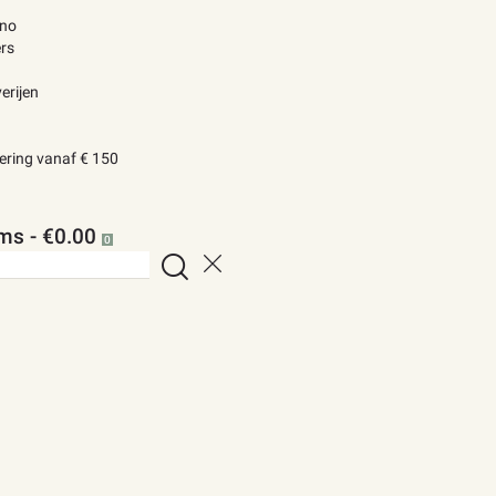
ino
rs
erijen
vering vanaf € 150
ems
-
€0.00
0