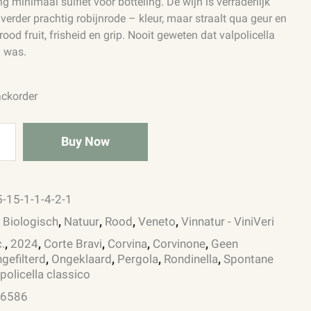
g minimaal sulfiet voor botteling. De wijn is verraderlijk
 verder prachtig robijnrode – kleur, maar straalt qua geur en
ood fruit, frisheid en grip. Nooit geweten dat valpolicella
d was.
ackorder
Buy Now
-15-1-1-4-2-1
:
Biologisch
,
Natuur
,
Rood
,
Veneto
,
Vinnatur - ViniVeri
.
,
2024
,
Corte Bravi
,
Corvina
,
Corvinone
,
Geen
gefilterd
,
Ongeklaard
,
Pergola
,
Rondinella
,
Spontane
policella classico
:
6586