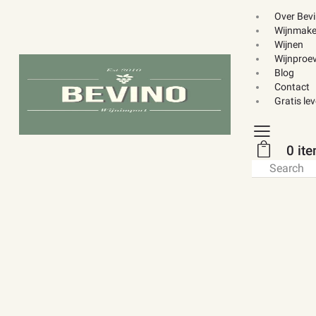
Over Bev
Wijnmake
Wijnen
Wijnproev
Blog
Contact
Gratis le
0 it
Search