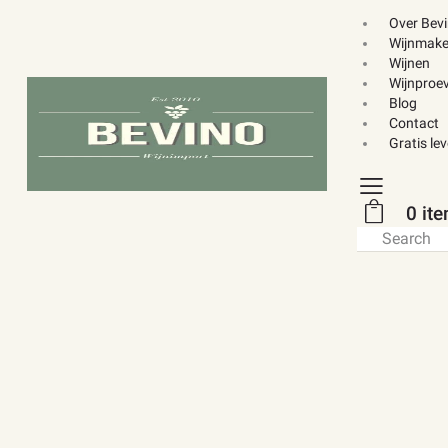
Over Bev
Wijnmake
Wijnen
Wijnproev
Blog
Contact
Gratis le
0 it
Search