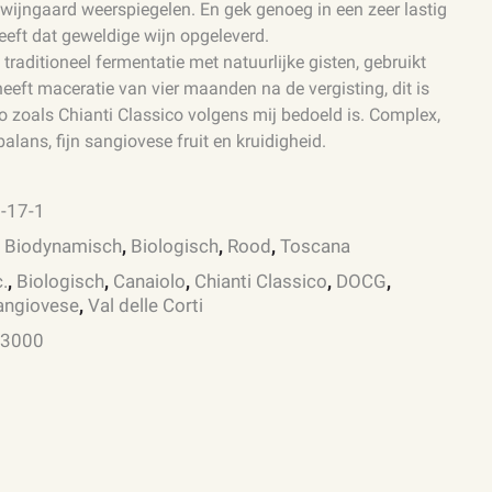
 wijngaard weerspiegelen. En gek genoeg in een zeer lastig
eeft dat geweldige wijn opgeleverd.
s traditioneel fermentatie met natuurlijke gisten, gebruikt
heeft maceratie van vier maanden na de vergisting, dit is
o zoals Chianti Classico volgens mij bedoeld is. Complex,
 balans, fijn sangiovese fruit en kruidigheid.
2-17-1
:
Biodynamisch
,
Biologisch
,
Rood
,
Toscana
.
,
Biologisch
,
Canaiolo
,
Chianti Classico
,
DOCG
,
angiovese
,
Val delle Corti
:
3000