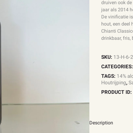
druiven ook de
jaar als 2014 h
De vinificatie i
hout, een deel 
Chianti Classic
drinkbaar, fris,
SKU:
13-H-6-
CATEGORIES
TAGS:
14% alc
Houtrijping
,
S
PRODUCT ID
Description