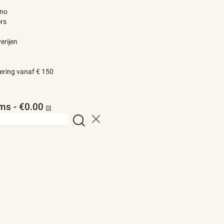
ino
rs
erijen
vering vanaf € 150
ems
-
€0.00
0