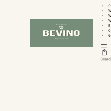
O
W
W
W
B
C
G
Searc