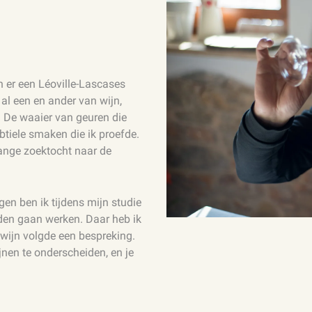
en er een Léoville-Lascases
 al een en ander van wijn,
. De waaier van geuren die
ubtiele smaken die ik proefde.
ange zoektocht naar de
en ben ik tijdens mijn studie
iden gaan werken. Daar heb ik
e wijn volgde een bespreking.
jnen te onderscheiden, en je