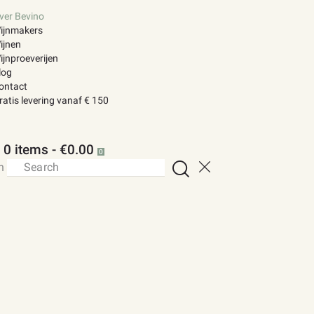
ver Bevino
ijnmakers
ijnen
ijnproeverijen
log
ontact
ratis levering vanaf € 150
0 items
-
€0.00
0
h