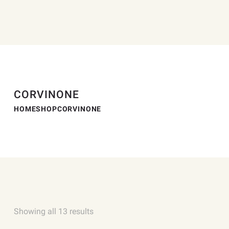
CORVINONE
HOME
SHOP
CORVINONE
Showing all 13 results