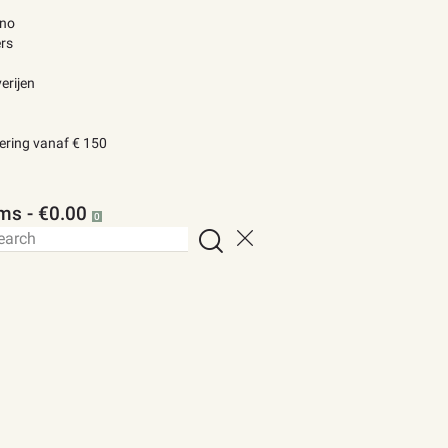
ino
rs
erijen
vering vanaf € 150
ems
-
€0.00
0