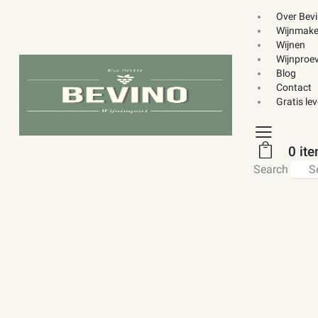
Over Bev
Wijnmake
Wijnen
Wijnproev
Blog
Contact
Gratis le
0 it
Search