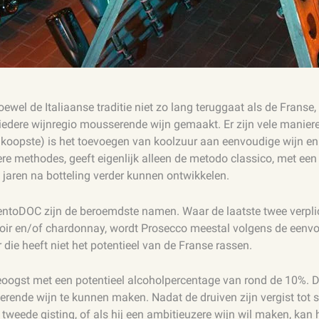
 Hoewel de Italiaanse traditie niet zo lang teruggaat als de Fran
 iedere wijnregio mousserende wijn gemaakt. Er zijn vele manier
dkoopste) is het toevoegen van koolzuur aan eenvoudige wijn en 
re methodes, geeft eigenlijk alleen de metodo classico, met een 
 jaren na botteling verder kunnen ontwikkelen.
rentoDOC zijn de beroemdste namen. Waar de laatste twee verpl
noir en/of chardonnay, wordt Prosecco meestal volgens de eenv
ie heeft niet het potentieel van de Franse rassen.
eoogst met een potentieel alcoholpercentage van rond de 10%. 
ende wijn te kunnen maken. Nadat de druiven zijn vergist tot sti
tweede gisting, of als hij een ambitieuzere wijn wil maken, kan hi