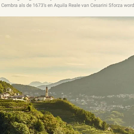
 Cembra als de 1673’s en Aquila Reale van Cesarini Sforza wor