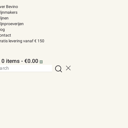
ver Bevino
ijnmakers
ijnen
ijnproeverijen
log
ontact
ratis levering vanaf € 150
0 items
-
€0.00
0
h