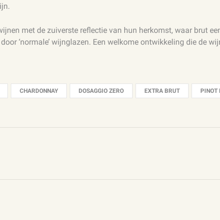
jn.
ijnen met de zuiverste reflectie van hun herkomst, waar brut een l
n door ‘normale’ wijnglazen. Een welkome ontwikkeling die de wi
CHARDONNAY
DOSAGGIO ZERO
EXTRA BRUT
PINOT 