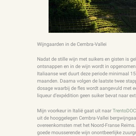
Wijngaarden in de Cembra-Vallei
Nadat de stille wijn met suikers en gisten is g
ontsnappen en in de wijn wordt in opgenomen. 
Italiaanse wet duurt deze periode minimaal 15 
maanden. Daarna volgen de laatste twee stapp
dosage waarbij de fles wordt aangevuld met een
liqueur d’expédition geen suiker bevat naar ext
Mijn voorkeur in Italië gaat uit naar
TrentoDOC
uit de hooggelegen Cembra-Vallei bergwijngaa
overeenkomsten met het Noord-Franse Reims. Do
goede mousserende wijn onontbeerlijke zuurgr