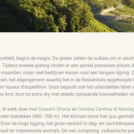
ebotteld, begint de magie. De gisten zetten de suikers om in alcoh
Tijdens tweede gisting vinden er een aantal processen plaats di
maanden, maar veel bedrijven kiezen voor een langere rijping. Z
en, het dégorgement waarbij het in de flessenhals opgehoopte b
 liqueur d’expédition. Deze bepaalt ook het uiteindelijke label 
ra brut, brut tot extra dry met steeds oplopende hoeveelheden res
. Ik werk daar met
Cesarini Sforza
en
Cembra Cantina di Monta
rden betrekken (400 -700 m). Het klimaat toont hier qua gemidd
or de hoge ligging, het grote verschil in dag- en nachttempera
aad en interessante aroma’s. De van oorsprong
vulkanische por