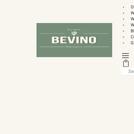
O
W
W
W
B
C
G
Searc