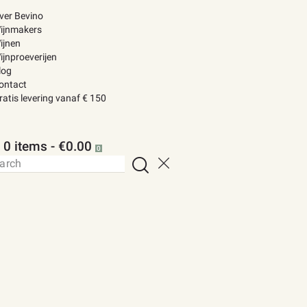
ver Bevino
ijnmakers
ijnen
ijnproeverijen
log
ontact
ratis levering vanaf € 150
0 items
-
€0.00
0
h