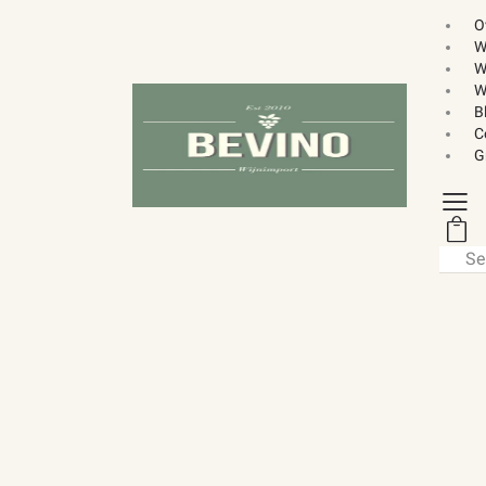
O
W
W
W
B
C
G
Searc