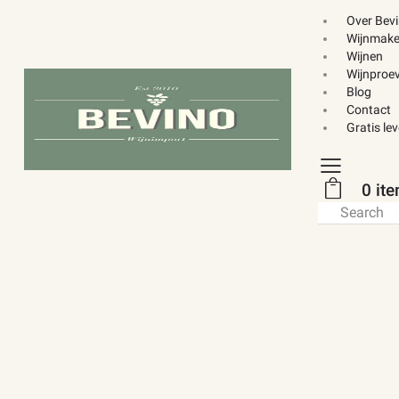
Over Bev
Wijnmake
Wijnen
Wijnproev
Blog
Contact
Gratis le
0 it
Search