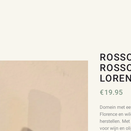
ROSS
ROSSO
LORE
€
19.95
Domein met een
Florence en wi
herstellen. Me
voor wijn en ol