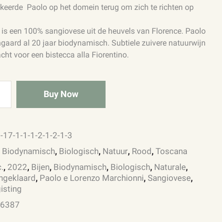
eerde Paolo op het domein terug om zich te richten op
 is een 100% sangiovese uit de heuvels van Florence. Paolo
ngaard al 20 jaar biodynamisch. Subtiele zuivere natuurwijn
ht voor een bistecca alla Fiorentino.
Buy Now
-17-1-1-1-2-1-2-1-3
:
Biodynamisch
,
Biologisch
,
Natuur
,
Rood
,
Toscana
.
,
2022
,
Bijen
,
Biodynamisch
,
Biologisch
,
Naturale
,
ngeklaard
,
Paolo e Lorenzo Marchionni
,
Sangiovese
,
isting
:
6387