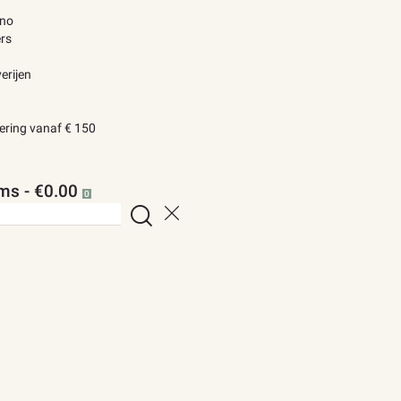
ino
rs
erijen
vering vanaf € 150
ems
-
€0.00
0