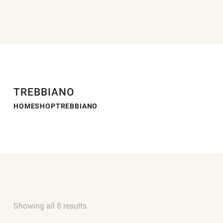
TREBBIANO
HOME
SHOP
TREBBIANO
Showing all 8 results