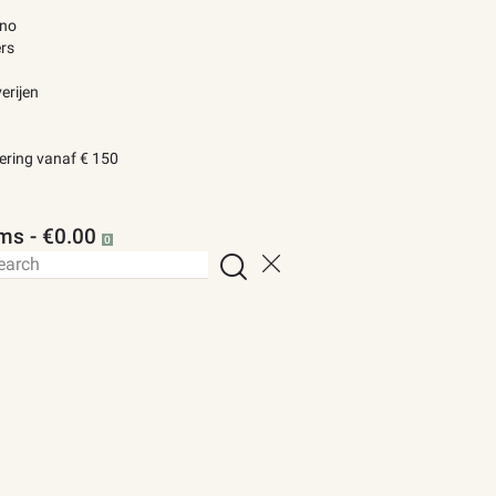
ino
rs
erijen
vering vanaf € 150
ems
-
€0.00
0