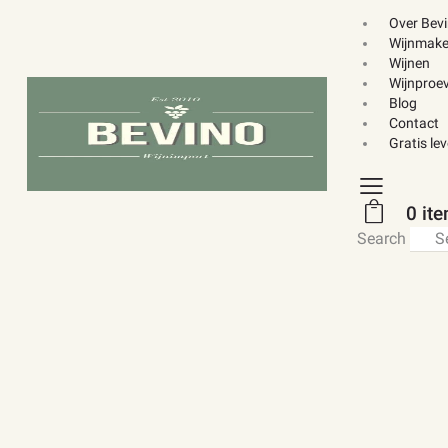
Over Bev
Wijnmake
Wijnen
Wijnproev
Blog
Contact
Gratis le
0 it
Search