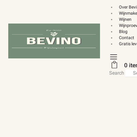
Over Bev
Wijnmake
Wijnen
Wijnproev
Blog
Contact
Gratis le
0 it
Search