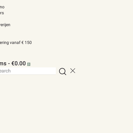
ino
rs
erijen
vering vanaf € 150
ems
-
€0.00
0