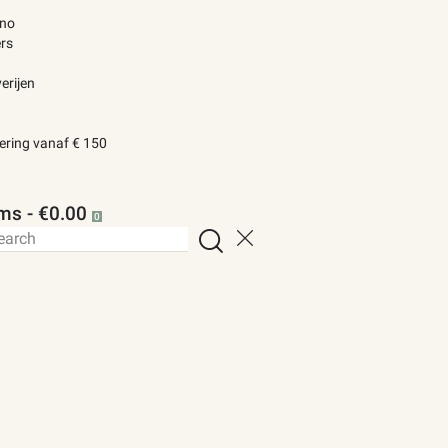
ino
rs
erijen
vering vanaf € 150
ems
-
€0.00
0