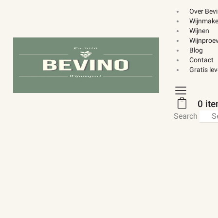
Over Bev
Wijnmake
Wijnen
Wijnproev
Blog
Contact
Gratis le
0 it
Search