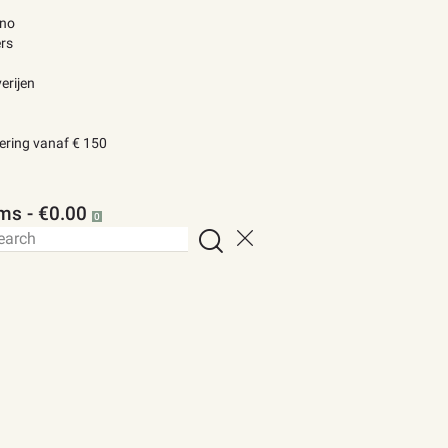
ino
rs
erijen
vering vanaf € 150
ems
-
€0.00
0