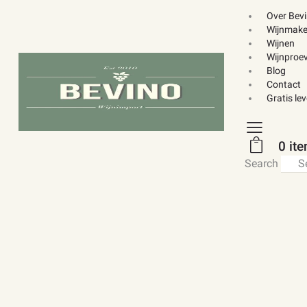
Over Bev
Wijnmake
Wijnen
Wijnproev
Blog
Contact
Gratis le
0 it
Search