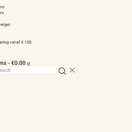
ino
rs
erijen
vering vanaf € 150
ems
-
€0.00
0