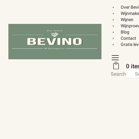
Over Bev
Wijnmake
Wijnen
Wijnproev
Blog
Contact
Gratis le
0 it
Search