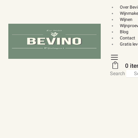
Over Bev
Wijnmake
Wijnen
Wijnproev
Blog
Contact
Gratis le
0 it
Search