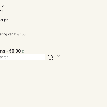
ino
rs
erijen
vering vanaf € 150
ems
-
€0.00
0